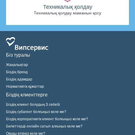
Техникалық қолдау
Техникалық қолдау маманын қосу
Біз туралы
Жаңалықтар
Біздің бренд
Біздің адамдар
Нормативтік құжаттар
Біздің клиенттерге
Біздің клиент болудың 3 себебі
Біздің субагент болғыңыз келе ме?
Біздің корпоративтік клиент болғыңыз келе ме?
Билеттерді онлайн сатып алғыңыз келе ме?
Оқуды өткіңіз келе ме?