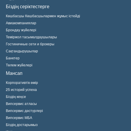
Біздің серіктестерге
Көшбасшы Көшбасшылармен жұмыс істейді
Авиакомпаниялар
Брондау жүйелері
Теміржол тасымалдаушылары
Гостиничные сети и брокеры
Сақтандырушылар
Банктер
Төлем жүйелері
Мансап
Корпоративтік өмір
25 историй успеха
Біздің кеңсе
Випсервис атласы
Випсервис дәстүрлері
Випсервис МБА
Біздің достарымыз