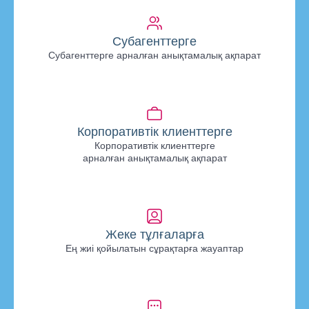
Субагенттерге
Субагенттерге арналған анықтамалық ақпарат
Корпоративтік клиенттерге
Корпоративтік клиенттерге
арналған анықтамалық ақпарат
Жеке тұлғаларға
Ең жиі қойылатын сұрақтарға жауаптар