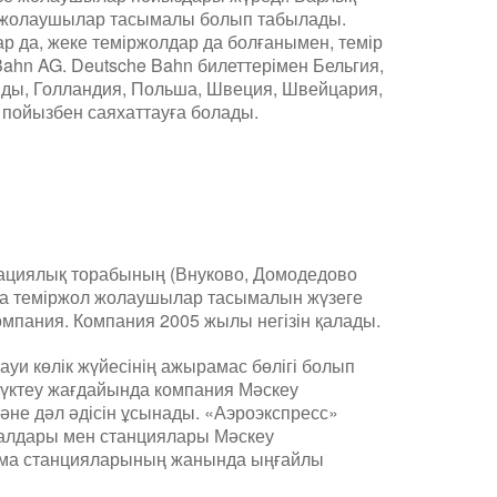
і жолаушылар тасымалы болып табылады.
дар да, жеке теміржолдар да болғанымен, темір
Bahn AG. Deutsche Bahn билеттерімен Бельгия,
нды, Голландия, Польша, Швеция, Швейцария,
 пойызбен саяхаттауға болады.
иациялық торабының (Внуково, Домодедово
а теміржол жолаушылар тасымалын жүзеге
мпания. Компания 2005 жылы негізін қалады.
уи көлік жүйесінің ажырамас бөлігі болып
жүктеу жағдайында компания Мәскеу
әне дәл әдісін ұсынады. «Аэроэкспресс»
налдары мен станциялары Мәскеу
лма станцияларының жанында ыңғайлы