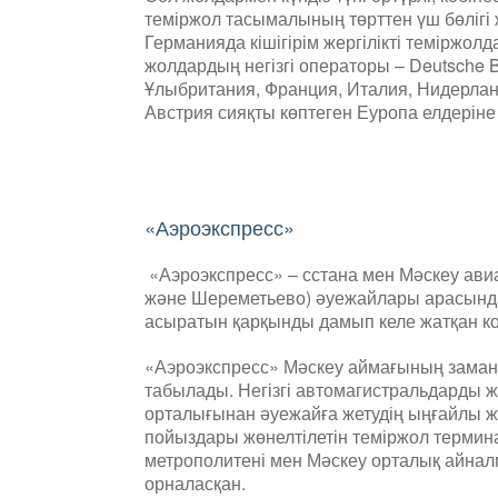
теміржол тасымалының төрттен үш бөліг
Германияда кішігірім жергілікті теміржол
жолдардың негізгі операторы – Deutsche 
Ұлыбритания, Франция, Италия, Нидерла
Австрия сияқты көптеген Еуропа елдеріне
«Аэроэкспресс»
«Аэроэкспресс» – сстана мен Мәскеу ав
және Шереметьево) әуежайлары арасынд
асыратын қарқынды дамып келе жатқан ко
«Аэроэкспресс» Мәскеу аймағының замана
табылады. Негізгі автомагистральдарды 
орталығынан әуежайға жетудің ыңғайлы ж
пойыздары жөнелтілетін теміржол терми
метрополитені мен Мәскеу орталық айна
орналасқан.