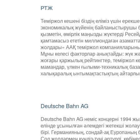
РТЖ
Теміржол кешені біздің еліміз үшін ерекше
экономикалық жүйенің байланыстырушы бу
қызметін, өмірлік маңызды жүктерді Ресе
қамтамасыз ететін миллиондаған азаматтар
жолдары» ААҚ теміржол компанияларының
Мұны келесі факторлар анықтайды: жүк 
жоғары қаржылық рейтингтер, теміржол көл
мамандар, үлкен ғылыми-техникалық база
халықаралық ынтымақтастықтың айтарлықт
Deutsche Bahn AG
Deutsche Bahn AG неміс концерні 1994 жы
елінде ұсынылған әлемдегі жетекші жол
бірі. Германияның, сондай-ақ Еуропаның б
Сол жолдармен күндіз-түні әртүрлі, көбі