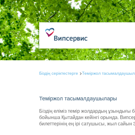
Біздің серіктестерге
Теміржол тасымалдаушы
Теміржол тасымалдаушылары
Біздің еліміз темір жолдардың ұзындығы 
бойынша Қытайдан кейінгі орында. Випсер
билеттерінің ең ірі сатушысы, жыл сайын 