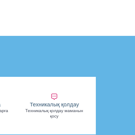
а
Техникалық қолдау
арға
Техникалық қолдау маманын
қосу