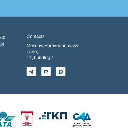
Contacts
ыс
рі
Moscow,Perevedenovsky
Lane,
17, building 1.