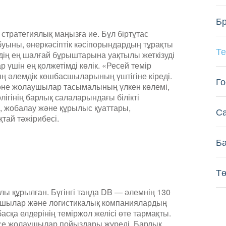
Бр
 стратегиялық маңызға ие. Бұл біртұтас
ыны, өнеркәсіптік кәсіпорындардың тұрақты
Т
йдің ең шалғай бұрыштарына уақтылы жеткізуді
 үшін ең қолжетімді көлік. «Ресей темір
 әлемдік көшбасшыларының үштігіне кіреді.
Го
және жолаушылар тасымалының үлкен көлемі,
ігінің барлық салаларындағы білікті
, жобалау және құрылыс қуаттары,
С
ай тәжірибесі.
Ба
Тө
лы құрылған. Бүгінгі таңда DB — әлемнің 130
аушылар және логистикалық компаниялардың
асқа елдерінің теміржол желісі өте тармақты.
несе жолаушылар пойыздары жүреді. Барлық