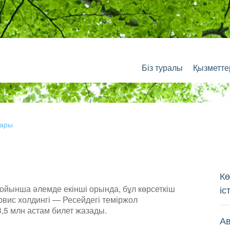
Біз туралы
Қызметте
лары
К
бойынша әлемде екінші орында, бұл көрсеткіш
іс
вис холдингі — Ресейдегі теміржол
3,5 млн астам билет жазады.
А