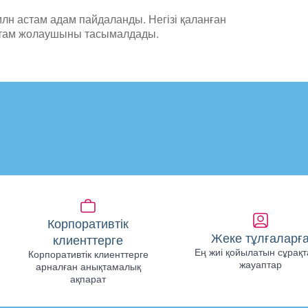
лн астам адам пайдаланды. Негізі қаланған
астам жолаушыны тасымалдады.
Корпоративтік
Жеке тұлғаларғ
клиенттерге
Ең жиі қойылатын сұрақт
Корпоративтік клиенттерге
жауаптар
арналған анықтамалық
ақпарат