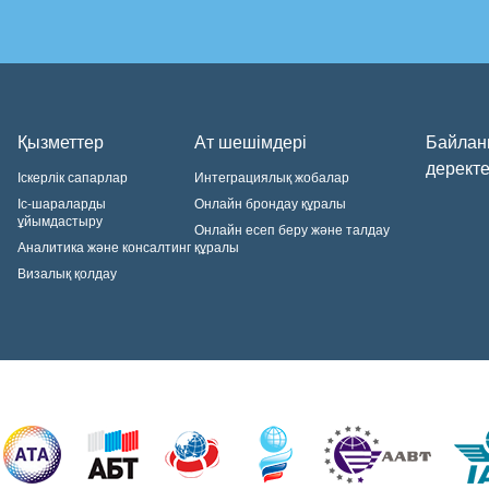
Қызметтер
Ат шешімдері
Байлан
деректе
Іскерлік сапарлар
Интеграциялық жобалар
Іс-шараларды
Онлайн брондау құралы
ұйымдастыру
Онлайн есеп беру және талдау
Аналитика және консалтинг
құралы
Визалық қолдау