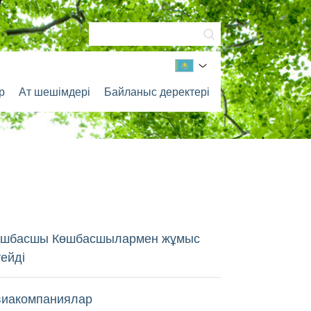
р
Ат шешімдері
Байланыс деректері
өшбасшы Көшбасшылармен жұмыс
тейді
виакомпаниялар