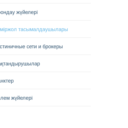
ондау жүйелері
еміржол тасымалдаушылары
стиничные сети и брокеры
ақтандырушылар
нктер
лем жүйелері