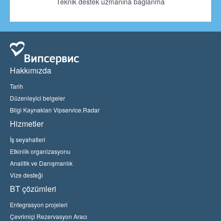
Teknik destek uzmanına bağlanma
Hakkımızda
Tarih
Düzenleyici belgeler
Bilgi Kaynakları Vipservice.Radar
Hizmetler
İş seyahatleri
Etkinlik organizasyonu
Analitik ve Danışmanlık
Vize desteği
BT çözümleri
Entegrasyon projeleri
Çevrimiçi Rezervasyon Aracı