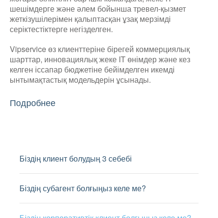
шешімдерге және әлем бойынша тревел-қызмет
жеткізушілерімен қалыптасқан ұзақ мерзімді
серіктестіктерге негізделген.
Vipservice өз клиенттеріне бірегей коммерциялық
шарттар, инновациялық жеке IT өнімдер және кез
келген іссапар бюджетіне бейімделген икемді
ынтымақтастық модельдерін ұсынады.
Подробнее
Біздің клиент болудың 3 себебі
Біздің субагент болғыңыз келе ме?
Біздің корпоративтік клиент болғыңыз келе ме?