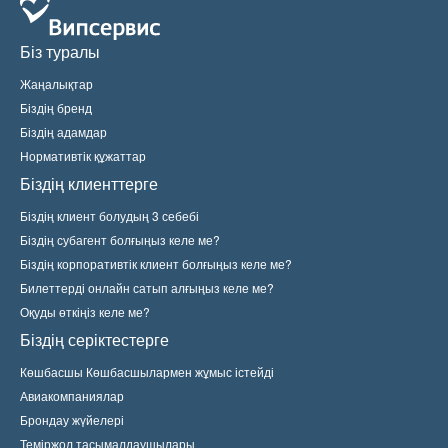
Біз туралы
Жаңалықтар
Біздің бренд
Біздің адамдар
Нормативтік құжаттар
Біздің клиенттерге
Біздің клиент болудың 3 себебі
Біздің субагент болғыңыз келе ме?
Біздің корпоративтік клиент болғыңыз келе ме?
Билеттерді онлайн сатып алғыңыз келе ме?
Оқуды өткіңіз келе ме?
Біздің серіктестерге
Көшбасшы Көшбасшылармен жұмыс істейді
Авиакомпаниялар
Брондау жүйелері
Теміржол тасымалдаушылары