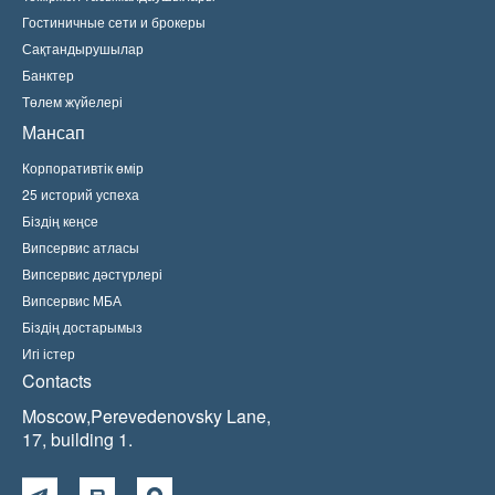
Гостиничные сети и брокеры
Сақтандырушылар
Банктер
Төлем жүйелері
Мансап
Корпоративтік өмір
25 историй успеха
Біздің кеңсе
Випсервис атласы
Випсервис дәстүрлері
Випсервис МБА
Біздің достарымыз
Игі істер
Contacts
Moscow,Perevedenovsky Lane,
17, building 1.