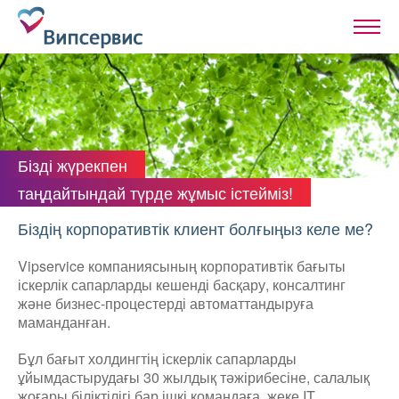
Бізді жүрекпен
таңдайтындай түрде жұмыс істейміз!
Біздің корпоративтік клиент болғыңыз келе ме?
Vipservice компаниясының корпоративтік бағыты
іскерлік сапарларды кешенді басқару, консалтинг
және бизнес-процестерді автоматтандыруға
маманданған.
Бұл бағыт холдингтің іскерлік сапарларды
ұйымдастырудағы 30 жылдық тәжірибесіне, салалық
жоғары біліктілігі бар ішкі командаға, жеке IT