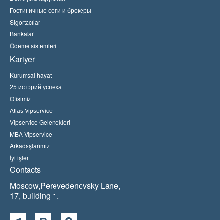
Гостиничные сети и брокеры
Sigortacılar
Bankalar
Ödeme sistemleri
Kariyer
Kurumsal hayat
25 историй успеха
Ofisimiz
Atlas Vipservice
Vipservice Gelenekleri
MBA Vipservice
Arkadaşlarımız
İyi işler
Contacts
Moscow,Perevedenovsky Lane,
17, building 1.