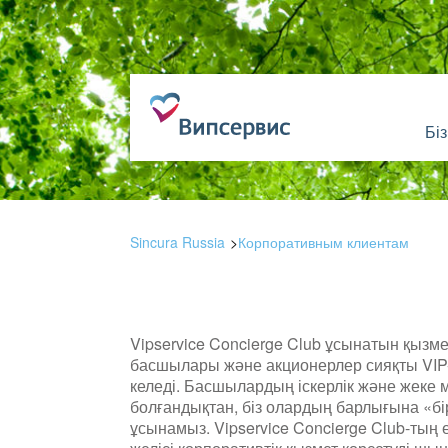
Бі
Sincura Russia
Корпоративным клиентам
Vipservice Concierge Club ұсынатын қызм
басшылары және акционерлер сияқты VIP-
келеді. Басшылардың іскерлік және жеке 
болғандықтан, біз олардың барлығына «б
ұсынамыз. Vipservice Concierge Club-тың