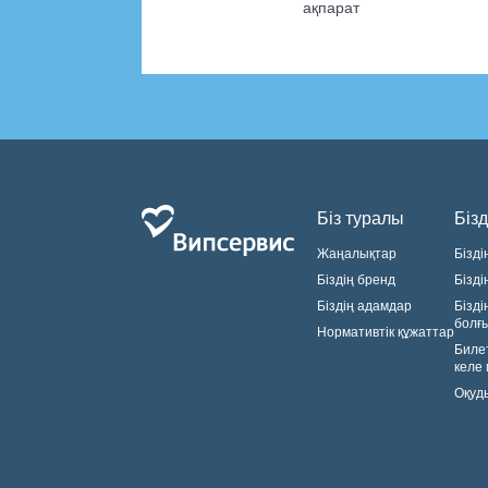
ақпарат
Біз туралы
Бізд
Жаңалықтар
Бізді
Біздің бренд
Бізді
Біздің адамдар
Бізді
болғ
Нормативтік құжаттар
Биле
келе
Оқуды