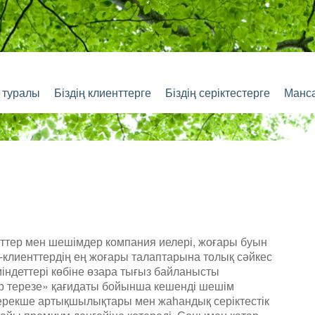
з туралы
Біздің клиенттерге
Біздің серіктестерге
Манс
еттер мен шешімдер компания иелері, жоғары буын
клиенттердің ең жоғары талаптарына толық сәйкес
міндеттері көбіне өзара тығыз байланысты
ір терезе» қағидаты бойынша кешенді шешім
 ерекше артықшылықтары мен жаһандық серіктестік