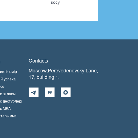
қосу
Contacts
п
Moscow,Perevedenovsky Lane,
втік өмір
17, building 1.
ий успеха
ңсе
с атласы
с дәстүрлері
ис МБА
остарымыз