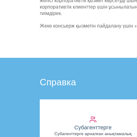
желісі корпоративтік қызмет көрсетуді шы
корпоративтік клиенттер үшін ұсынылатын
тиімдірек.
Жеке консьерж қызметін пайдалану үшін +
Справка
Субагенттерге
Субагенттерге арналған анықтамалық