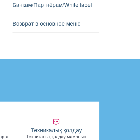
Банкам/Партнёрам/White label
Возврат в основное меню
а
Техникалық қолдау
арға
Техникалық қолдау маманын