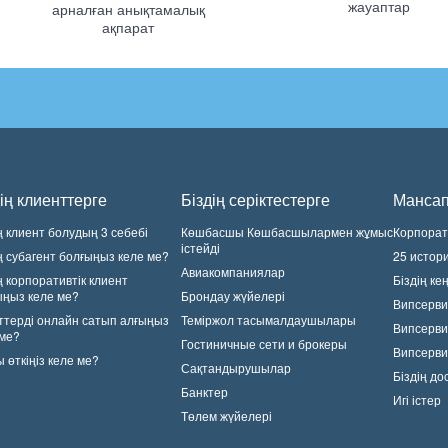
жауаптар
арналған анықтамалық
ақпарат
ің клиенттерге
Біздің серіктестерге
Манса
ң клиент болудың 3 себебі
Көшбасшы Көшбасшылармен жұмыс
Корпорати
істейді
ң субагент болғыңыз келе ме?
25 истор
Авиакомпаниялар
ң корпоративтік клиент
Біздің ке
ыңыз келе ме?
Брондау жүйелері
Випсерви
ттерді онлайн сатып алғыңыз
Теміржол тасымалдаушылары
Випсерви
 ме?
Гостиничные сети и брокеры
Випсерв
 өткіңіз келе ме?
Сақтандырушылар
Біздің д
Банктер
Игі істер
Төлем жүйелері