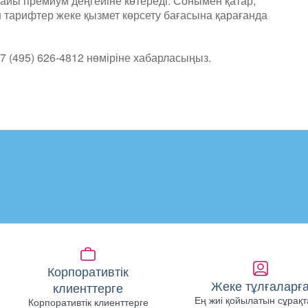
найы премиум деңгейіне көтереді. Сонымен қатар,
 тарифтер жеке қызмет көрсету бағасына қарағанда
7 (495) 626-4812 нөміріне хабарласыңыз.
Корпоративтік
Жеке тұлғаларғ
клиенттерге
Ең жиі қойылатын сұрақт
Корпоративтік клиенттерге