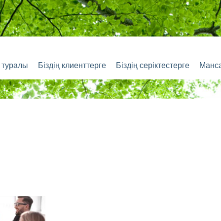
з туралы
Біздің клиенттерге
Біздің серіктестерге
Манс