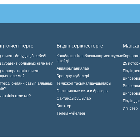
ің клиенттерге
Біздің серіктестерге
Манса
ң клиент болудың 3 себебі
Көшбасшы Көшбасшылармен жұмыс
Корпорати
істейді
ң субагент болғыңыз келе ме?
25 истор
Авиакомпаниялар
ң корпоративтік клиент
Біздің ке
ыңыз келе ме?
Брондау жүйелері
Випсерви
ттерді онлайн сатып алғыңыз
Теміржол тасымалдаушылары
Випсерви
 ме?
Гостиничные сети и брокеры
Випсерв
 өткіңіз келе ме?
Сақтандырушылар
Біздің д
Банктер
Игі істер
Төлем жүйелері