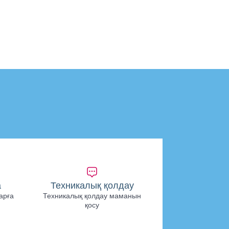
а
Техникалық қолдау
арға
Техникалық қолдау маманын
қосу