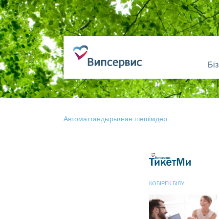
Бі
Автоматтандырылған шешімдер
КӨБІРЕК БІЛУ