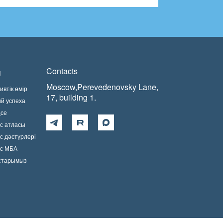
Contacts
п
Moscow,Perevedenovsky Lane,
втік өмір
17, building 1.
ий успеха
ңсе
с атласы
с дәстүрлері
ис МБА
остарымыз