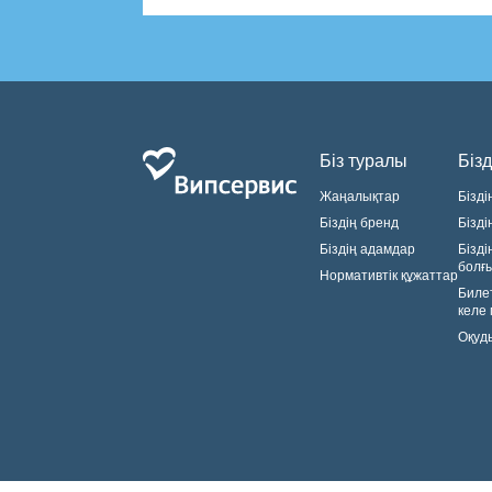
Біз туралы
Бізд
Жаңалықтар
Бізді
Біздің бренд
Бізді
Біздің адамдар
Бізді
болғ
Нормативтік құжаттар
Биле
келе
Оқуды