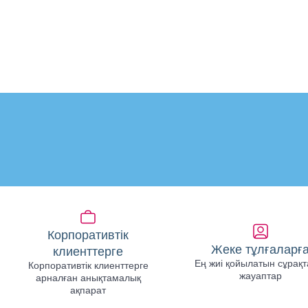
Корпоративтік
Жеке тұлғаларғ
клиенттерге
Ең жиі қойылатын сұрақт
Корпоративтік клиенттерге
жауаптар
арналған анықтамалық
ақпарат