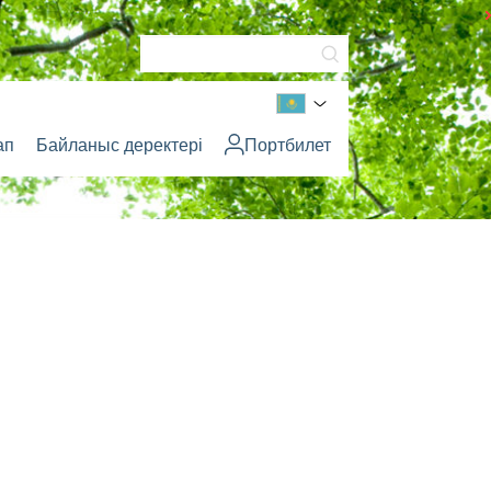
ап
Байланыс деректері
Портбилет