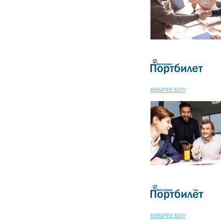
КӨБІРЕК БІЛУ
КӨБІРЕК БІЛУ