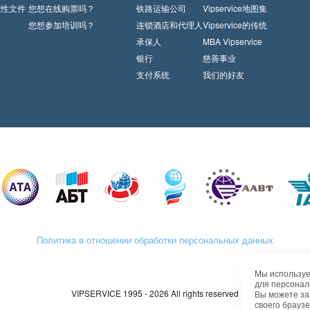
范性文件
您想在线购票吗？
铁路运输公司
Vipservice地图集
您想参加培训吗？
连锁酒店和代理人
Vipservice的传统
承保人
MBA Vipservice
银行
慈善事业
支付系统
我们的好友
Политика в отношении обработки персональных данных
Мы используе
для персонал
VIPSERVICE 1995 - 2026 All rights reserved
Вы можете за
своего браузе