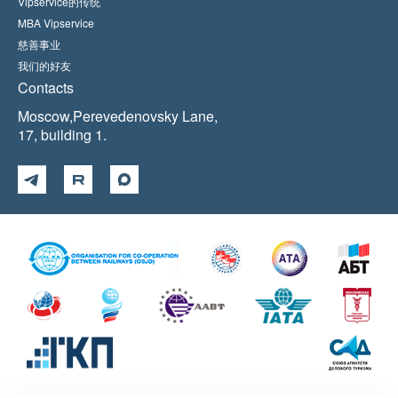
Vipservice的传统
MBA Vipservice
慈善事业
我们的好友
Contacts
Moscow,Perevedenovsky Lane,
17, building 1.