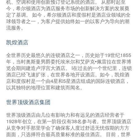
机、空调和使用创新预订登记系统的酒店。 从那时起至
今，希尔顿酒店为酒店服务市场的创新解决方案的发展奠
定了基调。 如今，希尔顿酒店和度假村是酒店业领域的全
球领导者之一，为客户提供始终如一的以客户为导向的潮
流服务。
凯煌酒店
全世界历史最悠久的连锁酒店之一，历史始于19世纪1855
年，当时奥斯曼男爵委托埃米尔和艾萨克•佩雷拉在世界博
览会期间建造卢浮宫大酒店。 I在过去的一个世纪里，连锁
酒店已经飞速扩张，在世界各地开设酒店。如今，凯煌酒
店和度假村是一个由4星和5星酒店组成的国际连锁酒店，
以其独特的地理位置和建筑而闻名。
世界顶级酒店集团
世界顶级酒店由几位有影响力和有远见的酒店经营者于
1928年创立，在第一阶段仅有38名参与者。世界顶级酒店
从竞争对手那里学会了确保客人度过舒适无忧假期的方方
面面，只选择符合最高质量标准的最佳酒店。 目前，世界