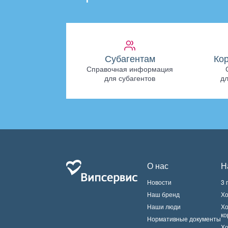
Субагентам
Ко
Справочная информация
для субагентов
дл
О нас
Н
Новости
3 
Наш бренд
Хо
Наши люди
Хо
ко
Нормативные документы
Хо