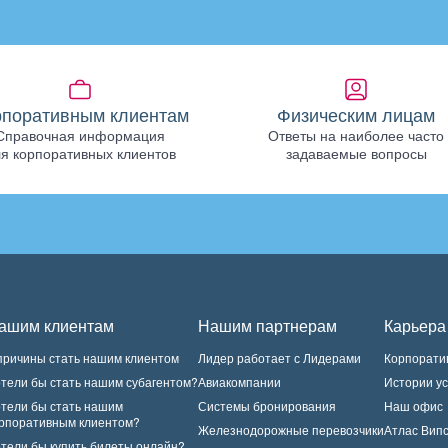
рпоративным клиентам
Физическим лицам
Справочная информация
Ответы на наиболее часто
я корпоративных клиентов
задаваемые вопросы
ашим клиентам
Нашим партнерам
Карьера
причины стать нашим клиентом
Лидер работает с Лидерами
Корпорати
тели бы стать нашим субагентом?
Авиакомпании
Истории у
тели бы стать нашим
Системы бронирования
Наш офис
рпоративным клиентом?
Железнодорожные перевозчики
Атлас Вип
тели бы купить билеты онлайн?