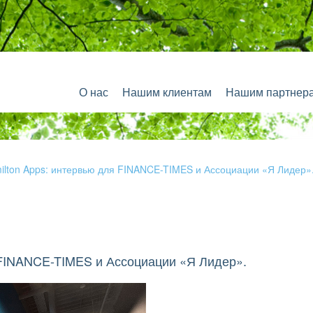
О нас
Нашим клиентам
Нашим партнер
lton Apps: интервью для FINANCE-TIMES и Ассоциации «Я Лидер»
 FINANCE-TIMES и Ассоциации «Я Лидер».