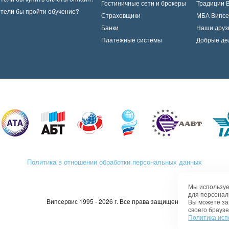
Гостиничные сети и брокеры
Традиции 
тели бы пройти обучение?
Страховщики
МБА Випсе
Банки
Наши друз
Платежные системы
Добрые де
Политика в отношении обработки персональных данных
Мы используе
для персонал
Випсервис 1995 - 2026 г. Все права защищены
Вы можете за
своего браузе
Политика исп