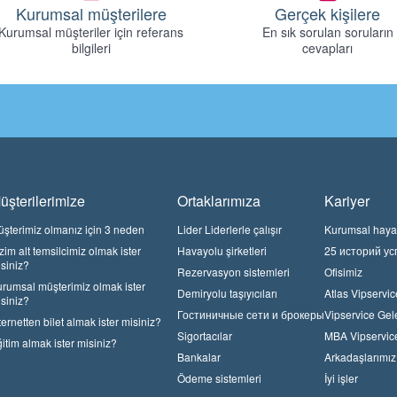
Kurumsal müşterilere
Gerçek kişilere
Kurumsal müşteriler için referans
En sık sorulan soruların
bilgileri
cevapları
üşterilerimize
Ortaklarımıza
Kariyer
şterimiz olmanız için 3 neden
Lider Liderlerle çalışır
Kurumsal haya
zim alt temsilcimiz olmak ister
Havayolu şirketleri
25 историй ус
siniz?
Rezervasyon sistemleri
Ofisimiz
rumsal müşterimiz olmak ister
Demiryolu taşıyıcıları
Atlas Vipservic
siniz?
Гостиничные сети и брокеры
Vipservice Gel
ternetten bilet almak ister misiniz?
Sigortacılar
MBA Vipservic
itim almak ister misiniz?
Bankalar
Arkadaşlarımız
Ödeme sistemleri
İyi işler