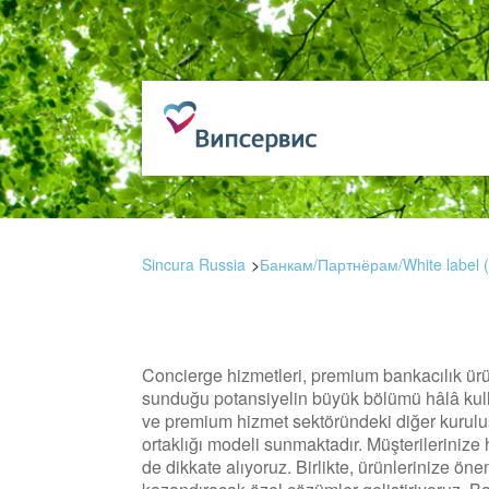
Sincura Russia
Банкам/Партнёрам/White label 
Concierge hizmetleri, premium bankacılık ürünl
sunduğu potansiyelin büyük bölümü hâlâ kul
ve premium hizmet sektöründeki diğer kuruluş
ortaklığı modeli sunmaktadır. Müşterilerinize h
de dikkate alıyoruz. Birlikte, ürünlerinize ö