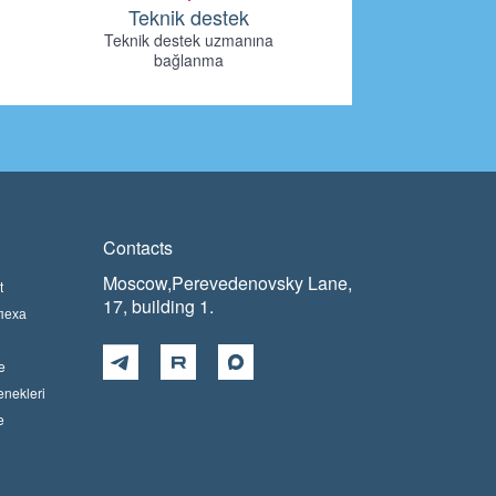
Teknik destek
Teknik destek uzmanına
bağlanma
Contacts
Moscow,Perevedenovsky Lane,
t
17, building 1.
пеха
e
enekleri
e