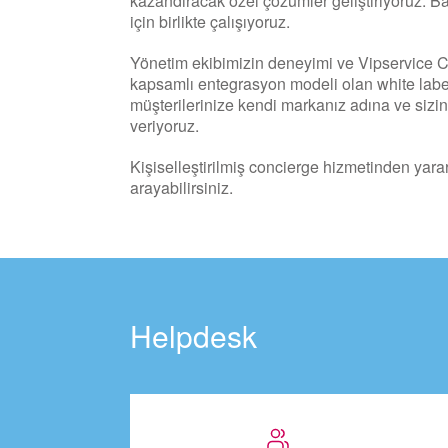
kazandıracak özel çözümler geliştiriyoruz. Başa
için birlikte çalışıyoruz.
Yönetim ekibimizin deneyimi ve Vipservice C
kapsamlı entegrasyon modeli olan white la
müşterilerinize kendi markanız adına ve sizi
veriyoruz.
Kişiselleştirilmiş concierge hizmetinden yar
arayabilirsiniz.
Helpdesk