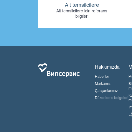
Alt temsilcilere
Alt temsilcilere için referans
bilgileri
Hakkımızda
M
Haberler
Mü
Markamız
Bi
mi
Çalışanlarımız
Ku
Düzenleme belgeleri
mi
İn
Eğ