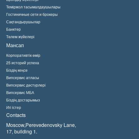
Теміржол тасымалдаушылары
Гостиничные сети и брокеры
Сақтандырушылар
Банктер
Төлем жүйелері
Мансап
Корпоративтік өмір
25 историй успеха
Біздің кеңсе
Випсервис атласы
Випсервис дәстүрлері
Випсервис МБА
Біздің достарымыз
Игі істер
Contacts
Moscow,Perevedenovsky Lane,
17, building 1.