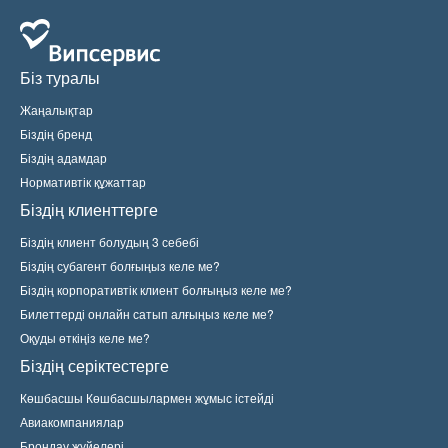
Біз туралы
Жаңалықтар
Біздің бренд
Біздің адамдар
Нормативтік құжаттар
Біздің клиенттерге
Біздің клиент болудың 3 себебі
Біздің субагент болғыңыз келе ме?
Біздің корпоративтік клиент болғыңыз келе ме?
Билеттерді онлайн сатып алғыңыз келе ме?
Оқуды өткіңіз келе ме?
Біздің серіктестерге
Көшбасшы Көшбасшылармен жұмыс істейді
Авиакомпаниялар
Брондау жүйелері