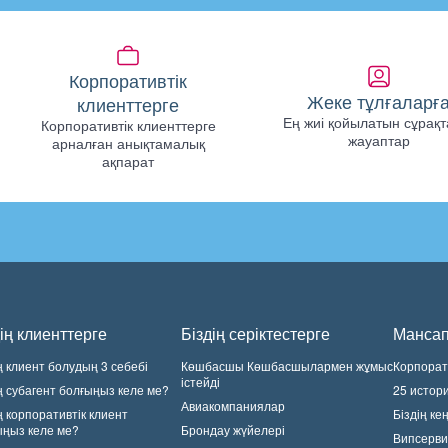
Корпоративтік
Жеке тұлғаларғ
клиенттерге
Ең жиі қойылатын сұрақт
Корпоративтік клиенттерге
жауаптар
арналған анықтамалық
ақпарат
ің клиенттерге
Біздің серіктестерге
Манса
ң клиент болудың 3 себебі
Көшбасшы Көшбасшылармен жұмыс
Корпорати
істейді
ң субагент болғыңыз келе ме?
25 истор
Авиакомпаниялар
ң корпоративтік клиент
Біздің ке
ыңыз келе ме?
Брондау жүйелері
Випсерви