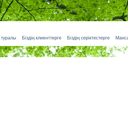
з туралы
Біздің клиенттерге
Біздің серіктестерге
Манс