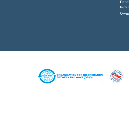
Биле
келе
Оқуды