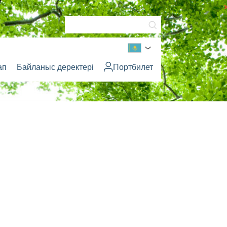
ап
Байланыс деректері
Портбилет