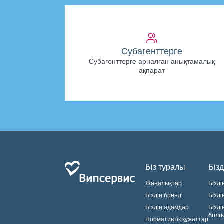
Субагенттерге
Субагенттерге арналған анықтамалық
ақпарат
Біз туралы
Бізд
Жаңалықтар
Бізді
Біздің бренд
Бізді
Біздің адамдар
Бізді
болғ
Нормативтік құжаттар