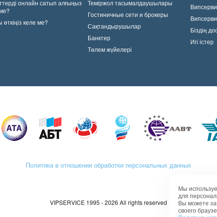
ттерді онлайн сатып алғыңыз
Теміржол тасымалдаушылары
Випсерви
 ме?
Гостиничные сети и брокеры
Випсерв
 өткіңіз келе ме?
Сақтандырушылар
Біздің д
Банктер
Игі істер
Төлем жүйелері
Политика в отношении обработки персональных данных
Мы используе
для персонал
VIPSERVICE 1995 - 2026 All rights reserved
Вы можете за
своего браузе