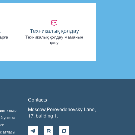
а
Техникалық қолдау
арға
Техникалық қолдау маманын
қосу
Contacts
п
Moscow,Perevedenovsky Lane,
втік өмір
17, building 1.
ий успеха
ңсе
с атласы