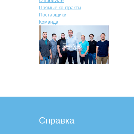
О продукте
Прямые контракты
Поставщики
Команда
Справка