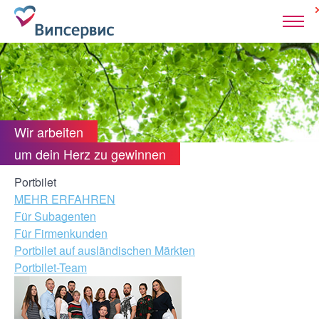
Wir arbeiten
um dein Herz zu gewinnen
Portbilet
MEHR ERFAHREN
Für Subagenten
Für Firmenkunden
Portbilet auf ausländischen Märkten
Portbilet-Team