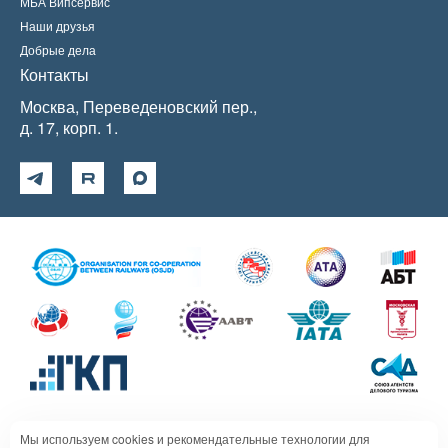
МБА Випсервис
Наши друзья
Добрые дела
Контакты
Москва, Переведеновский пер.,
д. 17, корп. 1.
Мы используем cookies и рекомендательные технологии для
Политика в отношении обработки персональных данных