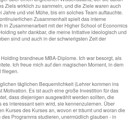
s Ziels wirklich zu sammeln, und die Ziele waren auch
ei Jahre und viel Mühe, bis ein solches Team auftauchte.
ntinuierlichen Zusammenhalt spielt das interne
h in Zusammenarbeit mit der Higher School of Economics
Holding sehr dankbar, die meine Initiative ideologisch und
lieben sind und auch in der schwierigsten Zeit der
 Holding brandneue MBA-Diplome. Ich war besorgt, als
eitete. Ich freue mich auf den magischen Moment, in dem
 fliegen.
 möglichen täglichen Bequemlichkeit (Lehrer kommen ins
t Motivation. Es ist auch eine große Investition für das
tet, dass diejenigen ausgewählt werden sollten, die
s es interessant sein wird, sie kennenzulernen. Über
sten Kurses des Kurses an, wovon er träumt und woran die
 des Programms studieren, unermüdlich glauben - in